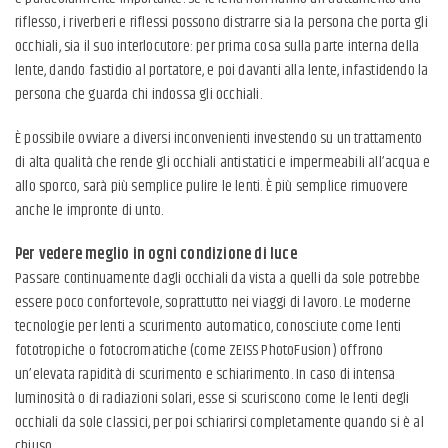
riflesso, i riverberi e riflessi possono distrarre sia la persona che porta gli
occhiali, sia il suo interlocutore: per prima cosa sulla parte interna della
lente, dando fastidio al portatore, e poi davanti alla lente, infastidendo la
persona che guarda chi indossa gli occhiali.
È possibile ovviare a diversi inconvenienti investendo su un trattamento
di alta qualità che rende gli occhiali antistatici e impermeabili all’acqua e
allo sporco, sarà più semplice pulire le lenti. È più semplice rimuovere
anche le impronte di unto.
Per vedere meglio in ogni condizione di luce
Passare continuamente dagli occhiali da vista a quelli da sole potrebbe
essere poco confortevole, soprattutto nei viaggi di lavoro. Le moderne
tecnologie per lenti a scurimento automatico, conosciute come lenti
fototropiche o fotocromatiche (come ZEISS PhotoFusion) offrono
un’elevata rapidità di scurimento e schiarimento. In caso di intensa
luminosità o di radiazioni solari, esse si scuriscono come le lenti degli
occhiali da sole classici, per poi schiarirsi completamente quando si è al
chiuso.