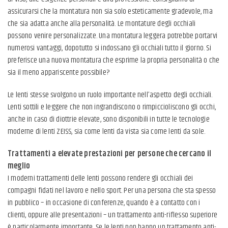
assicurarsi che la montatura non sia solo esteticamente gradevole, ma
che sia adatta anche alla personalità. Le montature degli occhiali
possono venire personalizzate. Una montatura leggera potrebbe portarvi
numerosi vantaggi, dopotutto si indossano gli occhiali tutto il giorno. Si
preferisce una nuova montatura che esprime la propria personalità o che
sia il meno appariscente possibile?
Le lenti stesse svolgono un ruolo importante nell’aspetto degli occhiali.
Lenti sottili e leggere che non ingrandiscono o rimpiccioliscono gli occhi,
anche in caso di diottrie elevate, sono disponibili in tutte le tecnologie
moderne di lenti ZEISS, sia come lenti da vista sia come lenti da sole.
Trattamenti a elevate prestazioni per persone che cercano il
meglio
I moderni trattamenti delle lenti possono rendere gli occhiali dei
compagni fidati nel lavoro e nello sport. Per una persona che sta spesso
in pubblico – in occasione di conferenze, quando è a contatto con i
clienti, oppure alle presentazioni – un trattamento anti-riflesso superiore
è particolarmente importante. Se le lenti non hanno un trattamento anti-