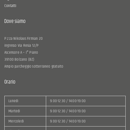
Contatti
Dove siamo
P.zza Nikolaus Firmian 20
ingresso Via Resia 12/P
Ascensore A – I° Piano
39100 Bolzano (BZ)
Ampio parcheggio sotterraneo gratuito
Orario
Lunedì
9:00-12:30 / 14:00-19:00
Martedì
9:00-12:30 / 14:00-19:00
Mercoledì
9:00-12:30 / 14:00-19:00