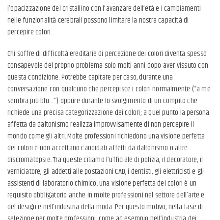
l’opacizzazione del cristallino con l’avanzare dell’età e i cambiamenti
nelle funzionalità cerebrali possono limitare la nostra capacità di
percepire colori.
Chi soffre di difficoltà ereditarie di percezione dei colori diventa spesso
consapevole del proprio problema solo molti anni dopo aver vissuto con
questa condizione. Potrebbe capitare per caso, durante una
conversazione con qualcuno che percepisce i colori normalmente (“a me
sembra più blu…”) oppure durante lo svolgimento di un compito che
richiede una precisa categorizzazione dei colori; a quel punto la persona
affetta da daltonismo realizza improvvisamente di non percepire il
mondo come gli altri. Molte professioni richiedono una visione perfetta
dei colori e non accettano candidati affetti da daltonismo o altre
discromatopsie. Tra queste citiamo l’ufficiale di polizia, il decoratore, il
verniciatore, gli addetti alle postazioni CAD, i dentisti, gli elettricisti e gli
assistenti di laboratorio chimico. Una visione perfetta dei colori è un
requisito obbligatorio anche in molte professioni nel settore dell’arte e
del design e nell’industria della moda. Per questo motivo, nella fase di
selezione per molte professioni, come ad esempio nell’industria dei