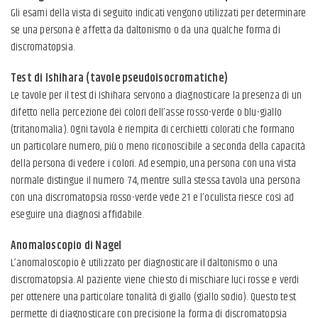
Gli esami della vista di seguito indicati vengono utilizzati per determinare
se una persona è affetta da daltonismo o da una qualche forma di
discromatopsia.
Test di Ishihara (tavole pseudoisocromatiche)
Le tavole per il test di Ishihara servono a diagnosticare la presenza di un
difetto nella percezione dei colori dell’asse rosso-verde o blu-giallo
(tritanomalia). Ogni tavola è riempita di cerchietti colorati che formano
un particolare numero, più o meno riconoscibile a seconda della capacità
della persona di vedere i colori. Ad esempio, una persona con una vista
normale distingue il numero 74, mentre sulla stessa tavola una persona
con una discromatopsia rosso-verde vede 21 e l’oculista riesce così ad
eseguire una diagnosi affidabile.
Anomaloscopio di Nagel
L’anomaloscopio è utilizzato per diagnosticare il daltonismo o una
discromatopsia. Al paziente viene chiesto di mischiare luci rosse e verdi
per ottenere una particolare tonalità di giallo (giallo sodio). Questo test
permette di diagnosticare con precisione la forma di discromatopsia