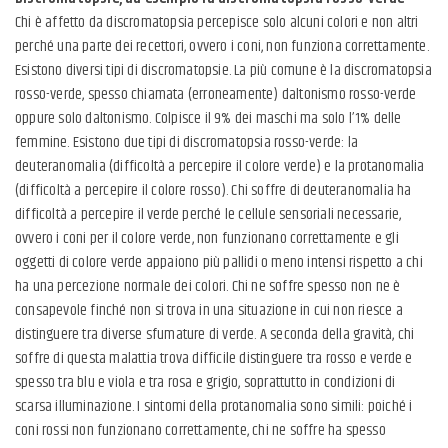
Chi è affetto da discromatopsia percepisce solo alcuni colori e non altri
perché una parte dei recettori, ovvero i coni, non funziona correttamente.
Esistono diversi tipi di discromatopsie. La più comune è la discromatopsia
rosso-verde, spesso chiamata (erroneamente) daltonismo rosso-verde
oppure solo daltonismo. Colpisce il 9% dei maschi ma solo l’1% delle
femmine. Esistono due tipi di discromatopsia rosso-verde: la
deuteranomalia (difficoltà a percepire il colore verde) e la protanomalia
(difficoltà a percepire il colore rosso). Chi soffre di deuteranomalia ha
difficoltà a percepire il verde perché le cellule sensoriali necessarie,
ovvero i coni per il colore verde, non funzionano correttamente e gli
oggetti di colore verde appaiono più pallidi o meno intensi rispetto a chi
ha una percezione normale dei colori. Chi ne soffre spesso non ne è
consapevole finché non si trova in una situazione in cui non riesce a
distinguere tra diverse sfumature di verde. A seconda della gravità, chi
soffre di questa malattia trova difficile distinguere tra rosso e verde e
spesso tra blu e viola e tra rosa e grigio, soprattutto in condizioni di
scarsa illuminazione. I sintomi della protanomalia sono simili: poiché i
coni rossi non funzionano correttamente, chi ne soffre ha spesso