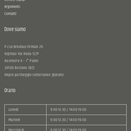
Argomenti
Contatti
Dove siamo
P.zza Nikolaus Firmian 20
ingresso Via Resia 12/P
Ascensore A – I° Piano
39100 Bolzano (BZ)
Ampio parcheggio sotterraneo gratuito
Orario
Lunedì
9:00-12:30 / 14:00-19:00
Martedì
9:00-12:30 / 14:00-19:00
Mercoledì
9:00-12:30 / 14:00-19:00