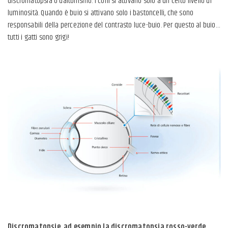
discromatopsia o daltonismo. I coni si attivano solo a un certo livello di
luminosità. Quando è buio si attivano solo i bastoncelli, che sono
responsabili della percezione del contrasto luce-buio. Per questo al buio…
tutti i gatti sono grigi!
Discromatopsie, ad esempio la discromatopsia rosso-verde