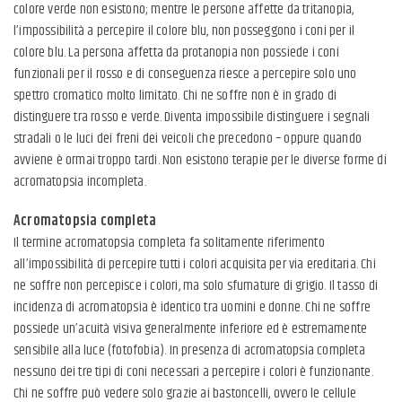
colore verde non esistono; mentre le persone affette da tritanopia,
l’impossibilità a percepire il colore blu, non posseggono i coni per il
colore blu. La persona affetta da protanopia non possiede i coni
funzionali per il rosso e di conseguenza riesce a percepire solo uno
spettro cromatico molto limitato. Chi ne soffre non è in grado di
distinguere tra rosso e verde. Diventa impossibile distinguere i segnali
stradali o le luci dei freni dei veicoli che precedono – oppure quando
avviene è ormai troppo tardi. Non esistono terapie per le diverse forme di
acromatopsia incompleta.
Acromatopsia completa
Il termine acromatopsia completa fa solitamente riferimento
all’impossibilità di percepire tutti i colori acquisita per via ereditaria. Chi
ne soffre non percepisce i colori, ma solo sfumature di grigio. Il tasso di
incidenza di acromatopsia è identico tra uomini e donne. Chi ne soffre
possiede un’acuità visiva generalmente inferiore ed è estremamente
sensibile alla luce (fotofobia). In presenza di acromatopsia completa
nessuno dei tre tipi di coni necessari a percepire i colori è funzionante.
Chi ne soffre può vedere solo grazie ai bastoncelli, ovvero le cellule