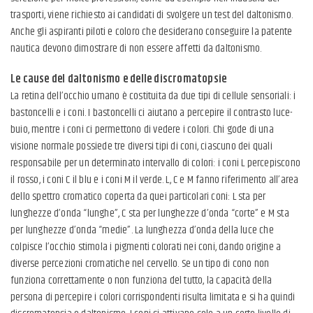
trasporti, viene richiesto ai candidati di svolgere un test del daltonismo.
Anche gli aspiranti piloti e coloro che desiderano conseguire la patente
nautica devono dimostrare di non essere affetti da daltonismo.
Le cause del daltonismo e delle discromatopsie
La retina dell’occhio umano è costituita da due tipi di cellule sensoriali: i
bastoncelli e i coni. I bastoncelli ci aiutano a percepire il contrasto luce-
buio, mentre i coni ci permettono di vedere i colori. Chi gode di una
visione normale possiede tre diversi tipi di coni, ciascuno dei quali
responsabile per un determinato intervallo di colori: i coni L percepiscono
il rosso, i coni C il blu e i coni M il verde. L, C e M fanno riferimento all’area
dello spettro cromatico coperta da quei particolari coni: L sta per
lunghezze d’onda “lunghe”, C sta per lunghezze d’onda “corte” e M sta
per lunghezze d’onda “medie”. La lunghezza d’onda della luce che
colpisce l’occhio stimola i pigmenti colorati nei coni, dando origine a
diverse percezioni cromatiche nel cervello. Se un tipo di cono non
funziona correttamente o non funziona del tutto, la capacità della
persona di percepire i colori corrispondenti risulta limitata e si ha quindi