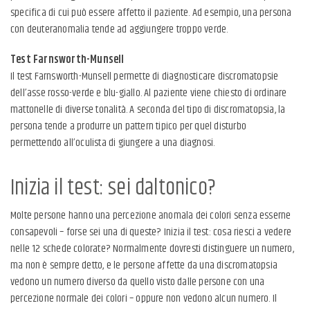
specifica di cui può essere affetto il paziente. Ad esempio, una persona
con deuteranomalia tende ad aggiungere troppo verde.
Test Farnsworth-Munsell
Il test Farnsworth-Munsell permette di diagnosticare discromatopsie
dell’asse rosso-verde e blu-giallo. Al paziente viene chiesto di ordinare
mattonelle di diverse tonalità. A seconda del tipo di discromatopsia, la
persona tende a produrre un pattern tipico per quel disturbo
permettendo all’oculista di giungere a una diagnosi.
Inizia il test: sei daltonico?
Molte persone hanno una percezione anomala dei colori senza esserne
consapevoli – forse sei una di queste? Inizia il test: cosa riesci a vedere
nelle 12 schede colorate? Normalmente dovresti distinguere un numero,
ma non è sempre detto, e le persone affette da una discromatopsia
vedono un numero diverso da quello visto dalle persone con una
percezione normale dei colori – oppure non vedono alcun numero. Il