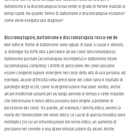
daltonismo e la discromatopsia rosso-verde in grado di fornire risultati in
tempi rapidi. Ma quante forme di daltonismo e discromatopsie esistono?
Come viene eseguita una diagnosi?
Discromatopsie, daltonismo e discromatopsia rosso-verde
Non tutte le forme di daltonismo sono uguali. In base a cause e sintomi,
si distingue tra difficoltà a percepire alcuni colori (discromatopsia),
daltonismo parziale (acromatopsia incompleta) e daltonismo totale
(acromatopsia completa). I difetti di percezione dei colori possono
essere congeniti oppure emergere nel corso della vita di una persona. Ad
esempio, alcune difficoltà nella percezione dei colori sono il risultato di
patologie degli occhi, come la degenerazione maculare. Inoltre, anche
alcuni medicinali assunti per un lungo periodo di tempo o certe malattie
che interessano il nervo ottico possono dare origine a problemi di
percezione dei colori. Tra queste, ad esempio, l’atrofia ottica, ovvero la
morte dei fotorecettori nel nervo ottico. Le cause di questa malattia sono
molteplici, tra cui un’infiammazione del nervo ottico, un aumento di
pressione nel cervello o una grave intossicazione da alcool. Anche