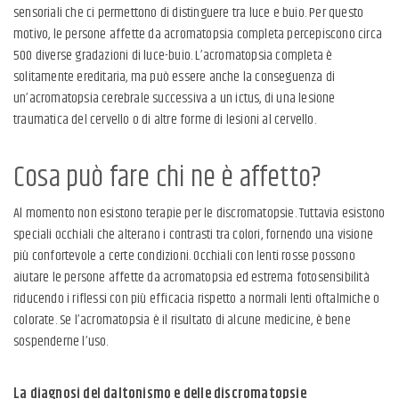
sensoriali che ci permettono di distinguere tra luce e buio. Per questo
motivo, le persone affette da acromatopsia completa percepiscono circa
500 diverse gradazioni di luce-buio. L’acromatopsia completa è
solitamente ereditaria, ma può essere anche la conseguenza di
un’acromatopsia cerebrale successiva a un ictus, di una lesione
traumatica del cervello o di altre forme di lesioni al cervello.
Cosa può fare chi ne è affetto?
Al momento non esistono terapie per le discromatopsie. Tuttavia esistono
speciali occhiali che alterano i contrasti tra colori, fornendo una visione
più confortevole a certe condizioni. Occhiali con lenti rosse possono
aiutare le persone affette da acromatopsia ed estrema fotosensibilità
riducendo i riflessi con più efficacia rispetto a normali lenti oftalmiche o
colorate. Se l’acromatopsia è il risultato di alcune medicine, è bene
sospenderne l’uso.
La diagnosi del daltonismo e delle discromatopsie